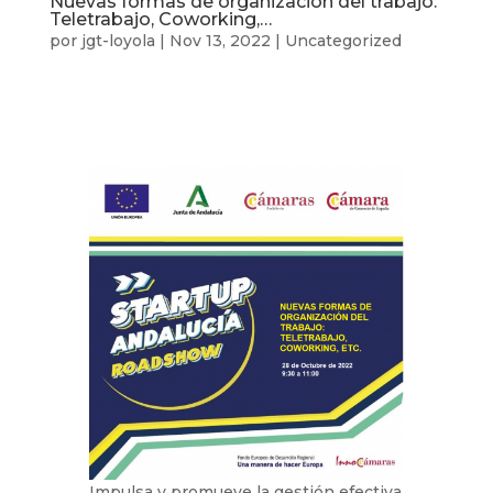
Nuevas formas de organización del trabajo:
Teletrabajo, Coworking,…
por
jgt-loyola
|
Nov 13, 2022
|
Uncategorized
Impulsa y promueve la gestión efectiva